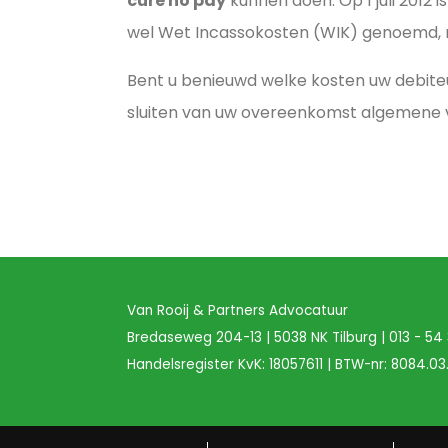
cure no pay
kunnen doen. Op 1 juli 2012
wel Wet Incassokosten (WIK) genoemd, 
Bent u benieuwd welke kosten uw debiteu
sluiten van uw overeenkomst algemene v
Van Rooij & Partners Advocatuur
Bredaseweg 204-13 | 5038 NK Tilburg |
013 - 54
Handelsregister KvK: 18057611 | BTW-nr: 8084.03.