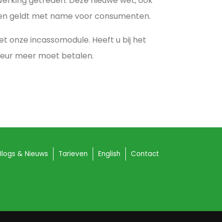
 werking getreden. Deze nieuwe wet, ook
 en geldt met name voor consumenten.
t onze incassomodule. Heeft u bij het
teur meer moet betalen.
Blogs & Nieuws
Tarieven
English
Contact