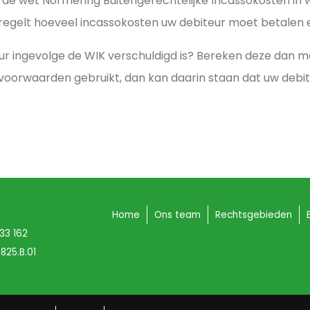
 is de wet Normering Buitengerechtelijke Incassokosten in
regelt hoeveel incassokosten uw debiteur moet betalen
r ingevolge de WIK verschuldigd is? Bereken deze dan me
oorwaarden gebruikt, dan kan daarin staan dat uw debi
Home
Ons team
Rechtsgebieden
 33 162
825.B.01