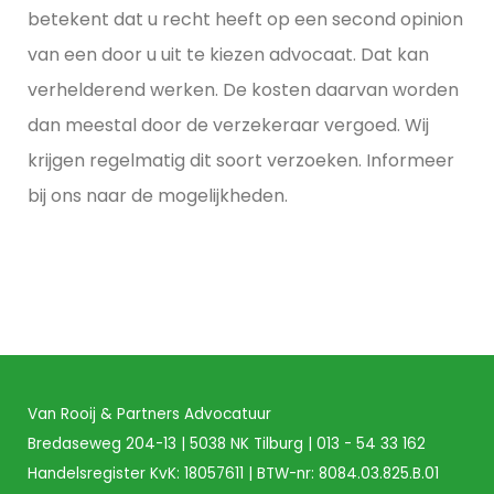
betekent dat u recht heeft op een second opinion
van een door u uit te kiezen advocaat. Dat kan
verhelderend werken. De kosten daarvan worden
dan meestal door de verzekeraar vergoed. Wij
krijgen regelmatig dit soort verzoeken. Informeer
bij ons naar de mogelijkheden.
Van Rooij & Partners Advocatuur
Bredaseweg 204-13 | 5038 NK Tilburg |
013 - 54 33 162
Handelsregister KvK: 18057611 | BTW-nr: 8084.03.825.B.01